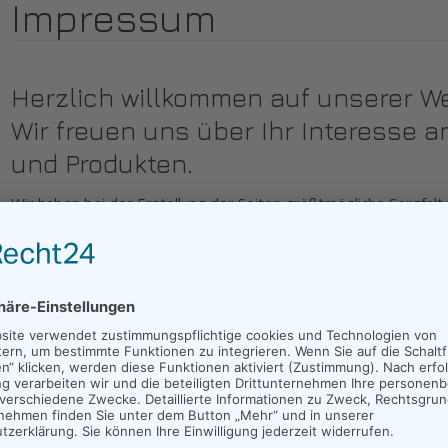
Impressum
Herzlich willkommen auf unserer We
Wir freuen uns über Ihr Interesse 
und Produkten.
Wir haben bei der Erstellung der Seiten größtmögliche Sorgfalt 
Dennoch kann für die Fehlerfreiheit und Richtigkeit der Informati
Irgendwelche Haftungsansprüche werden deshalb diesbezüglic
Sie finden auf unseren Seiten Links zu anderen Seiten im Interne
Für all diese Links gilt, dass wir keinerlei Einfluss auf die Inhalt
Deshalb distanzieren wir uns hiermit ausdrücklich von allen Inh
Informationen nach § 6 TDG