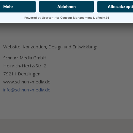
Website: Konzeption, Design und Entwicklung:
Schnurr Media GmbH
Heinrich-Hertz-Str. 2
79211 Denzlingen
www.schnurr-media.de
info@schnurr-media.de