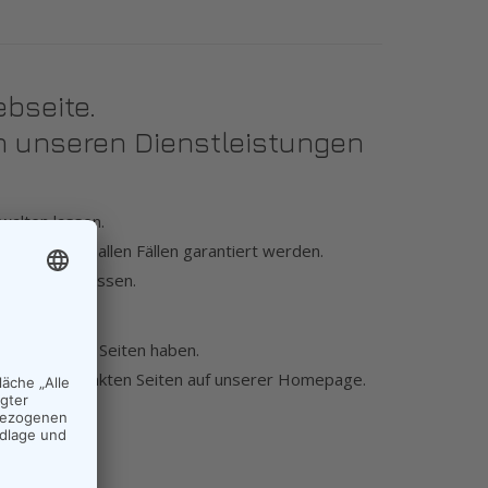
bseite.
an unseren Dienstleistungen
walten lassen.
onen nicht in allen Fällen garantiert werden.
h ausgeschlossen.
t.
e der gelinkten Seiten haben.
alten aller gelinkten Seiten auf unserer Homepage.