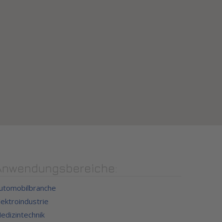
Anwendungsbereiche:
utomobilbranche
lektroindustrie
edizintechnik