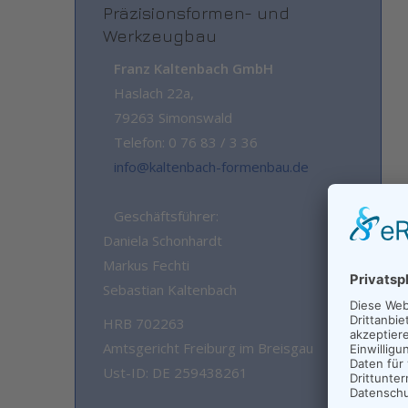
Präzisionsformen- und
Werkzeugbau
Franz Kaltenbach GmbH
Haslach 22a,
79263 Simonswald
Telefon: 0 76 83 / 3 36
info@kaltenbach-formenbau.de
Geschäftsführer:
Daniela Schonhardt
Markus Fechti
Sebastian Kaltenbach
HRB 702263
Amtsgericht Freiburg im Breisgau
Ust-ID: DE 259438261