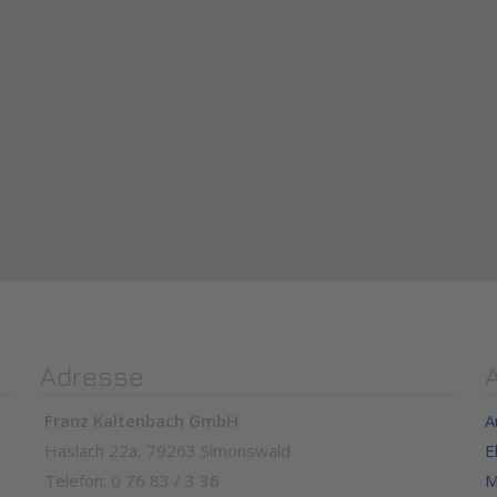
Adresse
Franz Kaltenbach GmbH
A
Haslach 22a, 79263 Simonswald
E
Telefon: 0 76 83 / 3 36
M